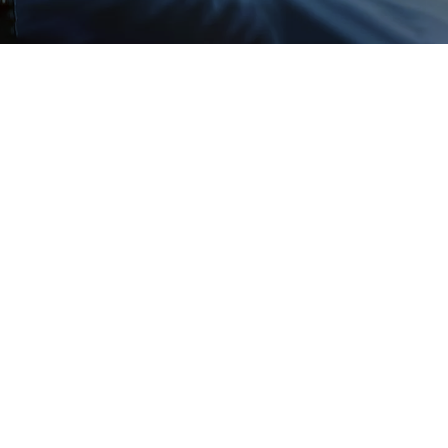
mediante servicios de mediación
.
A través de esta vía de resolución alternativa a la
judicial, los profesionales que integran este
departamento ofrecen un asesoramiento integral
a los clientes con el fin de ayudarles a evitar la
aparición de conflictos comerciales, civiles o
mercantiles, que puedan surgir en el seno de su
actividad o empresa.
Entre las
ventajas de apostar por la mediación
como vía de resolución de conflictos
, en
Lagares Abogados destacamos:
Rapidez en la solución de la controversia.
Mantenimiento de la relación comercial /
empresarial y sus beneficios.
Obtención de un resultado “ganador-ganador”
para ambas partes.
Disminución de costes: se evita el abono de