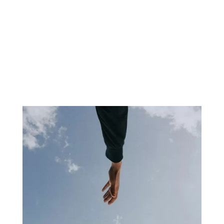
deudor que manifieste no poder cumplir el acuerdo
extrajudicial de pagos.
El del deudor insolvente que, en caso de declaración
judicial de nulidad o de ineficacia del acuerdo alcanzado,
se declare a solicitud del deudor o de acreedor anterior o
posterior al acuerdo anulado o declarado ineficaz.