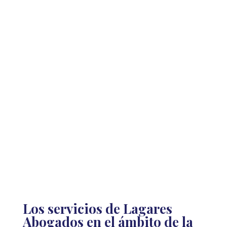
tasas judiciales y otros aranceles.
Apoyo externo, control de la situación de su
empresa.
Control de la controversia desde su inicio hasta
su resolución: no hay una decisión de un
tercero (juez), equilibrio y autonomía en la
solución.
Establecimiento de un programa de
actuaciones y posibilidad de instaurar una
duración máxima para el desarrollo del
procedimiento.
Los servicios de Lagares
Abogados en el ámbito de la