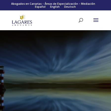
Abogados en Canarias
-
Áreas de Especialización
-
Mediación
Español
English
Deutsch
En Lagares Abogados contamos con una sólida
experiencia en la
resolución de conflictos