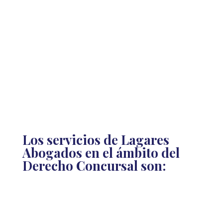
De esta forma, apostando por el estudio
exhaustivo, la calidad técnica y la rigurosidad en
nuestros planteamientos, somos capaces de
ofrecer un asesoramiento integral sólido en todo
tipo de procedimientos relacionados con la
viabilidad de una determinada empresa.
Los servicios de Lagares
Abogados en el ámbito del
Derecho Concursal son: